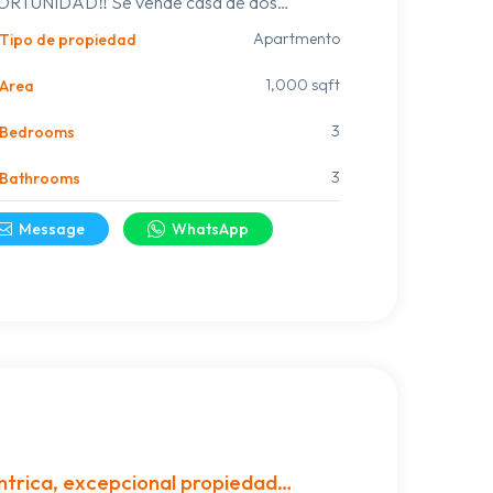
RTUNIDAD‼️ Se vende casa de dos
mitorios en Murguía y Varela, Barrio Estero
Apartmento
Tipo de propiedad
laco. Excelente ubicación Precio 💣USD
000 💥💥💥
1,000 sqft
Area
3
Bedrooms
3
Bathrooms
Message
WhatsApp
trica, excepcional propiedad