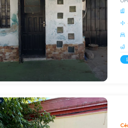
OPO
dor
Bel
39.
a
Cén