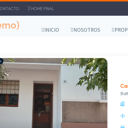
ONTACTO
HOME FINAL
Demo)
INICIO
NOSOTROS
PROP
a
Cas
Bat
livi
mon
dor
y b