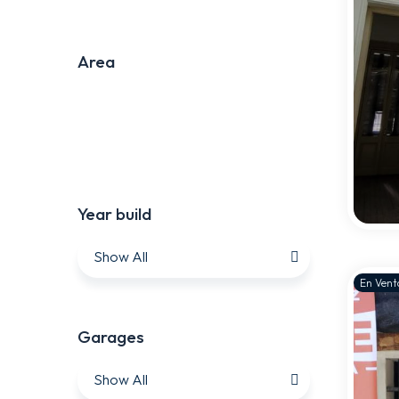
Area
Area:
Year build
Show All
En Vent
Garages
Show All