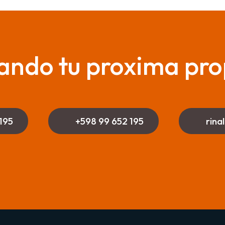
ando tu proxima pro
195
+598 99 652 195
rina