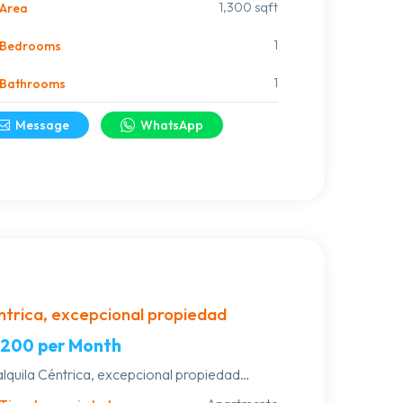
ADRAS DEL TANQUE DE OSE. USD
1,300 sqft
Area
000 ENTREGA INICIAL DE USD 2000 Y
1
Bedrooms
LDO FINANCIADO EN CUATRO AÑOS
1
Bathrooms
Message
WhatsApp
trica, excepcional propiedad
,200
per Month
alquila Céntrica, excepcional propiedad
ada en calle Muniz, hall principal con vitraux,