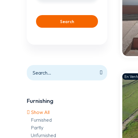
Search
En Vent
Furnishing
Show All
Furnished
Partly
Unfurnished