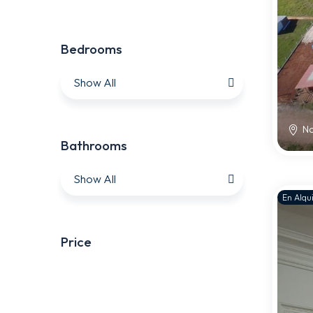
Bedrooms
Show All
No
Bathrooms
Show All
En Alqui
Price
Price: