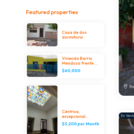
Featured properties
Casa de dos
dormitorio
Vivienda Barrio
Mendoza frente al
comedor Japón
$60,000
1532
Be
Céntrica,
En Vent
excepcional
propiedad
$3,200
per Month