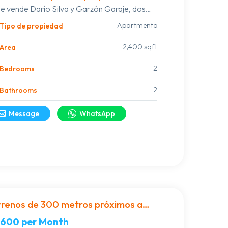
e vende Darío Silva y Garzón Garaje, dos
cada en calle Muniz
ios amplios. 3 dormitorios, cocina comedor
Apartmento
Tipo de propiedad
nde, living con estufa a leña. OPORTUNIDAD
SD 8️⃣0️⃣.0️⃣0️⃣0️⃣♨️ 📲099652195
2,400 sqft
Area
2
Bedrooms
2
Bathrooms
Message
WhatsApp
rrenos de 300 metros próximos a
a 8
,600
per Month