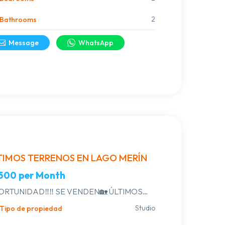
s, dos entradas, porche, de planchada, rejas.
2
Bathrooms
Message
WhatsApp
TIMOS TERRENOS EN LAGO MERÍN
,500
per Month
RTUNIDAD‼️‼️ SE VENDEN🏡 ÚLTIMOS
RRENOS EN LAGO MERÍN
Studio
Tipo de propiedad
CCIONAMIENTO POR CALLE 31 A 4