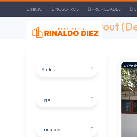
INICIO
NOSOTROS
PROPIEDADES
C
Property list layout (
En Vent
Status
Type
Location