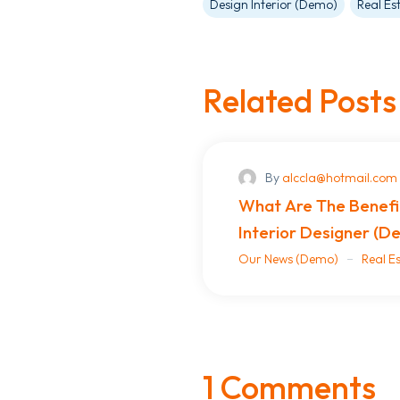
Design Interior (Demo)
Real Es
Related Posts
By
alccla@hotmail.com
What Are The Benefit
Interior Designer (D
Our News (Demo)
Real E
1 Comments