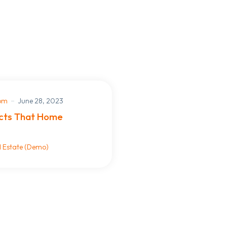
com
June 28, 2023
cts That Home
l Estate (Demo)