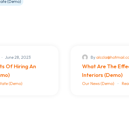
tate (Demo)
June 28, 2023
By
alccla@hotmail.
s Of Hiring An
What Are The Effe
emo)
Interiors (Demo)
state (Demo)
Our News (Demo)
Rea