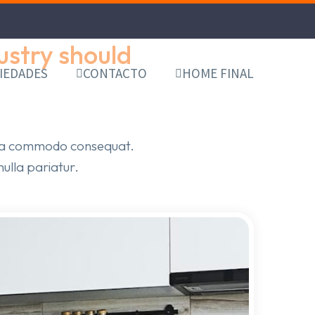
dustry should
IEDADES
CONTACTO
HOME FINAL
ex ea commodo consequat.
nulla pariatur.