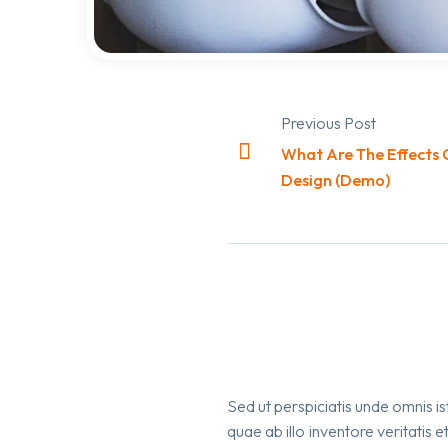
Previous Post
What Are The Effects O
Post
Design (Demo)
navigation
Sed ut perspiciatis unde omnis 
quae ab illo inventore veritatis