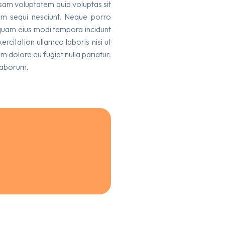
psam voluptatem quia voluptas sit
tem sequi nesciunt. Neque porro
umquam eius modi tempora incidunt
citation ullamco laboris nisi ut
m dolore eu fugiat nulla pariatur.
 laborum.