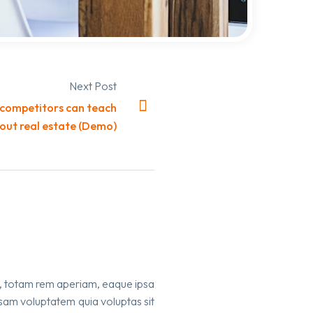
Next Post
 competitors can teach
out real estate (Demo)
m, totam rem aperiam, eaque ipsa
psam voluptatem quia voluptas sit