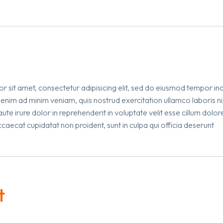
10:27 am
 sit amet, consectetur adipisicing elit, sed do eiusmod tempor inc
 enim ad minim veniam, quis nostrud exercitation ullamco laboris n
te irure dolor in reprehenderit in voluptate velit esse cillum dolore
caecat cupidatat non proident, sunt in culpa qui officia deserunt
t