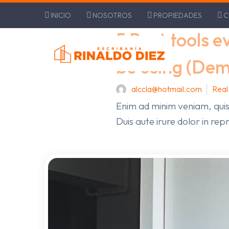
INICIO
NOSOTROS
PROPIEDADES
C
Home
Real Estate (Demo)
5 
5 Best tools e
be using (De
alccla@hotmail.com
Real
Enim ad minim veniam, quis
Duis aute irure dolor in rep