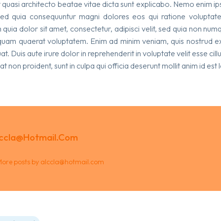
 et quasi architecto beatae vitae dicta sunt explicabo. Nemo enim i
 sed quia consequuntur magni dolores eos qui ratione volupta
quia dolor sit amet, consectetur, adipisci velit, sed quia non n
uam quaerat voluptatem. Enim ad minim veniam, quis nostrud exer
Duis aute irure dolor in reprehenderit in voluptate velit esse cillu
 non proident, sunt in culpa qui officia deserunt mollit anim id est
ccla@hotmail.com
ore posts by alccla@hotmail.com