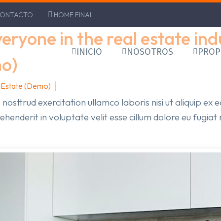
ONTACTO
HOME FINAL
Best tools everyone in the real estate industry should be using (Demo)
veryone in the real estate in
INICIO
NOSOTROS
PROP
mo)
 Estate (Demo)
June 28, 2023
 nosttrud exercitation ullamco laboris nisi ut aliquip 
rehenderit in voluptate velit esse cillum dolore eu fugiat 