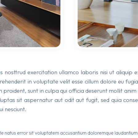
 nosttrud exercitation ullamco laboris nisi ut aliqu
prehenderit in voluptate velit esse cillum dolore eu fugi
 proident, sunt in culpa qui officia deserunt mollit an
ptas sit aspernatur aut odit aut fugit, sed quia con
i nesciunt.
iste natus error sit voluptatem accusantium doloremque laudantiu