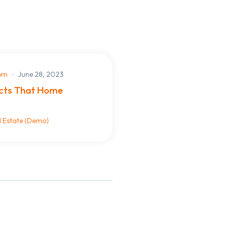
com
June 28, 2023
cts That Home
l Estate (Demo)