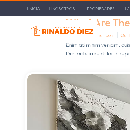
INICIO
NOSOTROS
PROPIEDADES
C
Home
Our News (Demo)
Wha
What Are The
alccla@hotmail.com
Our
Enim ad minim veniam, quis
Duis aute irure dolor in rep