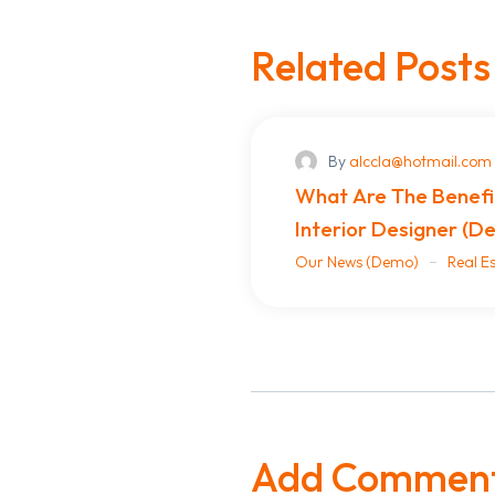
Related Posts
By
alccla@hotmail.com
What Are The Benefit
Interior Designer (D
Our News (Demo)
Real E
Add Commen