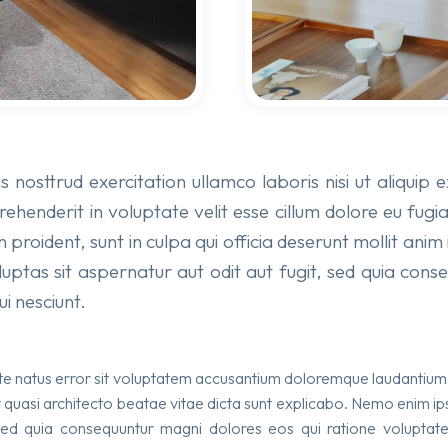
 nosttrud exercitation ullamco laboris nisi ut aliqu
prehenderit in voluptate velit esse cillum dolore eu fugi
 proident, sunt in culpa qui officia deserunt mollit an
ptas sit aspernatur aut odit aut fugit, sed quia con
i nesciunt.
iste natus error sit voluptatem accusantium doloremque laudantiu
 et quasi architecto beatae vitae dicta sunt explicabo. Nemo enim i
 sed quia consequuntur magni dolores eos qui ratione volupta