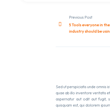
Previous Post
5 Tools everyone in the
Post
industry should be usi
navigation
Sed ut perspiciatis unde omnis 
quae ab illo inventore veritatis
aspernatur aut odit aut fugit,
quisquam est, qui dolorem ipsum 