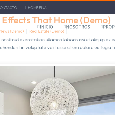
ONTACTO
HOME FINAL
t Are The Effects That Home (Demo)
 Effects That Home (Demo)
INICIO
NOSOTROS
PROP
 News (Demo)
Real Estate (Demo)
June 28, 2023
 nosttrud exercitation ullamco laboris nisi ut aliquip 
rehenderit in voluptate velit esse cillum dolore eu fugiat 