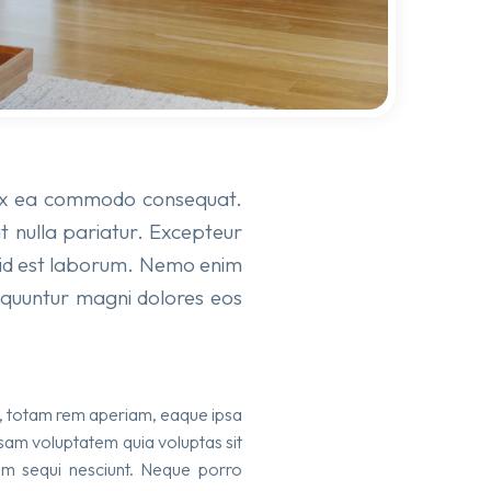
ip ex ea commodo consequat.
at nulla pariatur. Excepteur
im id est laborum. Nemo enim
sequuntur magni dolores eos
m, totam rem aperiam, eaque ipsa
psam voluptatem quia voluptas sit
tem sequi nesciunt. Neque porro