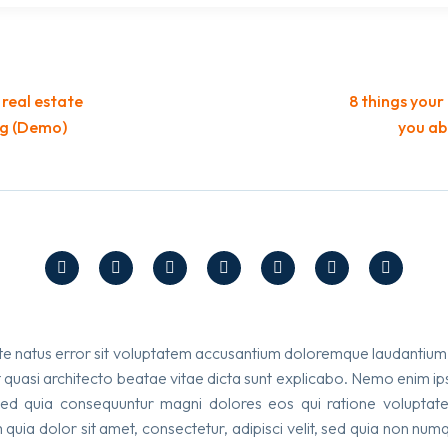
 real estate
8 things your
ng (Demo)
you ab
iste natus error sit voluptatem accusantium doloremque laudantiu
 et quasi architecto beatae vitae dicta sunt explicabo. Nemo enim i
 sed quia consequuntur magni dolores eos qui ratione volupta
quia dolor sit amet, consectetur, adipisci velit, sed quia non n