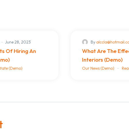
June 28, 2023
By
alccla@hotmail.
s Of Hiring An
What Are The Effe
emo)
Interiors (Demo)
state (Demo)
Our News (Demo)
Rea
t