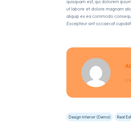
quisquam est, qui dolorem ipsum 
ut labore et dolore magnam aliq
aliquip ex ea commodo consequat. 
Excepteur sint occaecat cupidatat
Al
M
Design Interior (Demo)
Real Es