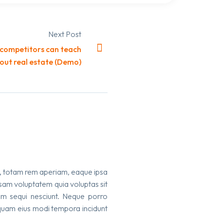
Next Post
 competitors can teach
out real estate (Demo)
m, totam rem aperiam, eaque ipsa
psam voluptatem quia voluptas sit
tem sequi nesciunt. Neque porro
umquam eius modi tempora incidunt