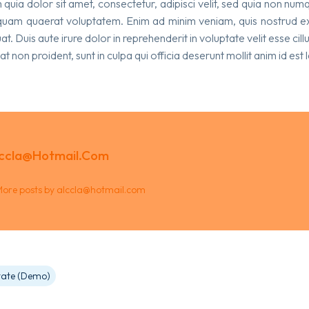
quia dolor sit amet, consectetur, adipisci velit, sed quia non n
uam quaerat voluptatem. Enim ad minim veniam, quis nostrud exer
Duis aute irure dolor in reprehenderit in voluptate velit esse cillu
 non proident, sunt in culpa qui officia deserunt mollit anim id est
ccla@hotmail.com
ore posts by alccla@hotmail.com
tate (Demo)